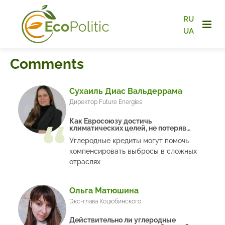
RU
UA
Comments
Сухаиль Диас Вальдеррама
Директор Future Energies
Как Евросоюзу достичь
климатических целей, не потеряв
значительные средства
Углеродные кредиты могут помочь
компенсировать выбросы в сложных
отраслях
Ольга Матюшина
Экс-глава Коцюбинского
Действительно ли углеродные