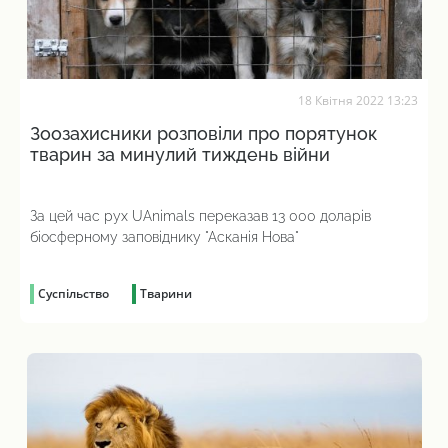
18 Квітня 2022 13:23
Зоозахисники розповіли про порятунок
тварин за минулий тиждень війни
За цей час рух UAnimals переказав 13 000 доларів
біосферному заповіднику "Асканія Нова"
Суспільство
Тварини