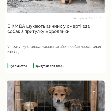
14 Червня 2022 19:13
В КМДА шукають винних у смерті 222
собак з притулку Бородянки
У притулку сталася масова загибель собак через голод і
зневоднення
Суспільство
Притулки для тварин