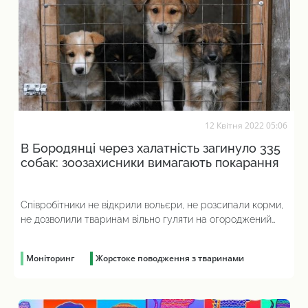
12 Квітня 2022 05:06
В Бородянці через халатність загинуло 335
собак: зоозахисники вимагають покарання
Співробітники не відкрили вольєри, не розсипали корми,
не дозволили тваринам вільно гуляти на огороджений
парканом території притулку
Моніторинг
Жорстоке поводження з тваринами