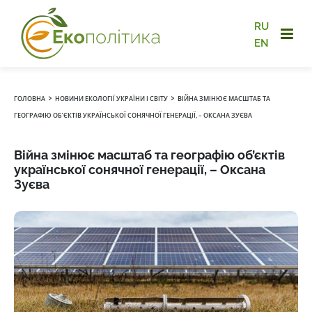
RU
EN
›
›
ГОЛОВНА
НОВИНИ ЕКОЛОГІЇ УКРАЇНИ І СВІТУ
ВІЙНА ЗМІНЮЄ МАСШТАБ ТА
ГЕОГРАФІЮ ОБ’ЄКТІВ УКРАЇНСЬКОЇ СОНЯЧНОЇ ГЕНЕРАЦІЇ, – ОКСАНА ЗУЄВА
Війна змінює масштаб та географію об’єктів
української сонячної генерації, – Оксана
Зуєва