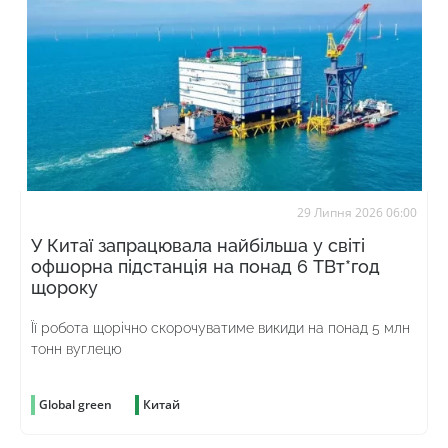
29 Липня 2026 06:00
У Китаї запрацювала найбільша у світі
офшорна підстанція на понад 6 ТВт*год
щороку
Її робота щорічно скорочуватиме викиди на понад 5 млн
тонн вуглецю
Global green
Китай