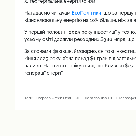
5) геотермальна енергія (0,4%).
Нагадаємо читачам
ЕкоПолітики
, що за першу 
відновлювальну енергію на 10% більше, ніж за а
У першій половині 2025 року інвестиції у техно
усьому світі досягли рекордних $386 млрд, що 
За словами фахівців, ймовірно, світові інвестиц
кінця 2025 року. Хоча понад $1 трлн від загал
паливо. Натомість, очікується, що близько $2,
генерації енергії.
,
,
,
Теги:
European Green Deal
ВДЕ
Декарбонізація
Енергоефек