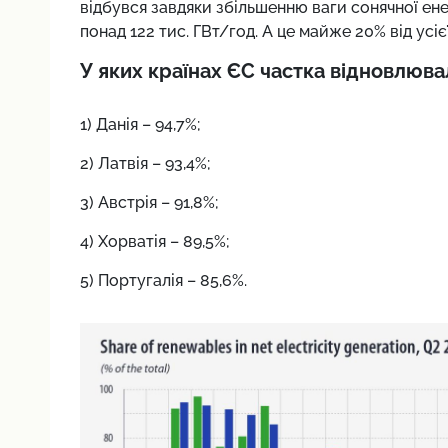
відбувся завдяки збільшенню ваги сонячної ене
понад 122 тис. ГВт/год. А це майже 20% від усієї
У яких країнах ЄС частка відновлюва
1) Данія – 94,7%;
2) Латвія – 93,4%;
3) Австрія – 91,8%;
4) Хорватія – 89,5%;
5) Португалія – 85,6%.