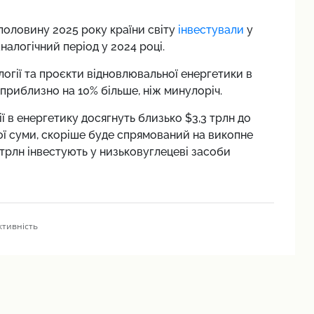
половину 2025 року країни світу
інвестували
у
налогічний період у 2024 році.
логії та проєкти відновлювальної енергетики в
приблизно на 10% більше, ніж минулоріч.
ії в енергетику досягнуть близько $3,3 трлн до
ьної суми, скоріше буде спрямований на викопне
2 трлн інвестують у низьковуглецеві засоби
тивність