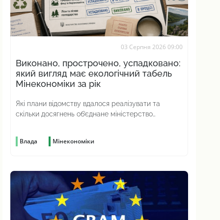
03 Серпня 2026 09:00
Виконано, прострочено, успадковано:
який вигляд має екологічний табель
Мінекономіки за рік
Які плани відомству вдалося реалізувати та
скільки досягнень об’єднане міністерство
насправді отримало у спадок від попереднього
Влада
Мінекономіки