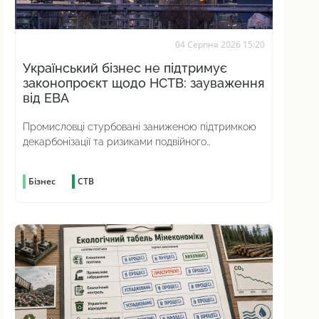
04 Серпня 2026 15:20
Український бізнес не підтримує
законопроєкт щодо НСТВ: зауваження
від ЕВА
Промисловці стурбовані заниженою підтримкою
декарбонізації та ризиками подвійного
вуглецевого оподаткування
Бізнес
СТВ