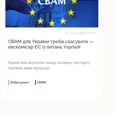
31 Липня 2026 12:20
CBAM для України треба скасувати —
екскомісар ЄС із питань торгівлі
Країна вже втратила понад половину експорту
окремих видів продукції
Global green
CBAM