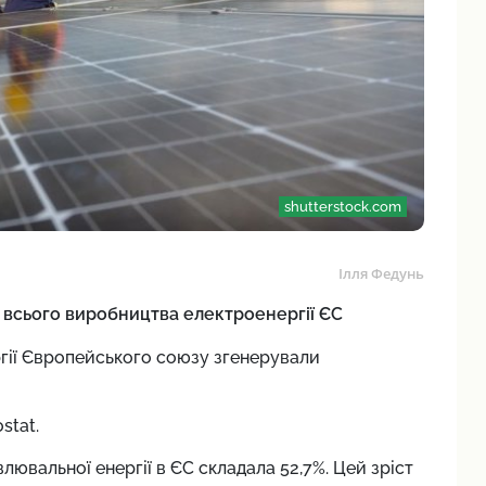
shutterstock.com
Ілля Федунь
д всього виробництва електроенергії ЄС
ргії Європейського союзу згенерували
stat.
влювальної енергії в ЄС складала 52,7%. Цей зріст