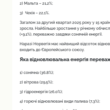
2) Мальта – 21,2%;
3) Чехія – 22,1%.
Загалом за другий квартал 2025 року у 15 краї
зросла. Найбільше зростання у річному обчисле
(+9,1%), переважно завдяки сонячній енергії.
Наразі Норвегія має найвищий відсоток відновл
входить до Європейського союзу.
Яка відновлювальна енергія переваж
1) сонячна (36,8%);
2) вітрова (29,5%);
3) гідроенергія (26,0%);
4) горючі відновлювані види палива (7,3%);