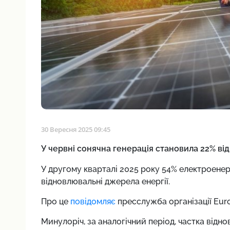
30 Вересня 2025 09:45
У червні сонячна генерація становила 22% ві
У другому кварталі 2025 року 54% електроене
відновлювальні джерела енергії.
Про це
повідомляє
пресслужба організації Euro
Минулоріч, за аналогічний період, частка відно