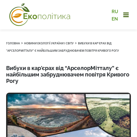
RU
EN
›
›
ГОЛОВНА
НОВИНИ ЕКОЛОГІЇ УКРАЇНИ І СВІТУ
ВИБУХИ В КАР'ЄРАХ ВІД
“АРСЕЛОРМІТТАЛУ” Є НАЙБІЛЬШИМ ЗАБРУДНЮВАЧЕМ ПОВІТРЯ КРИВОГО РОГУ
Вибухи в кар'єрах від “АрселорМітталу” є
найбільшим забруднювачем повітря Кривого
Рогу