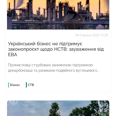
04 Серпня 2026 15:20
Український бізнес не підтримує
законопроєкт щодо НСТВ: зауваження від
ЕВА
Промисловці стурбовані заниженою підтримкою
декарбонізації та ризиками подвійного вуглецевого
оподаткування
Бізнес
СТВ