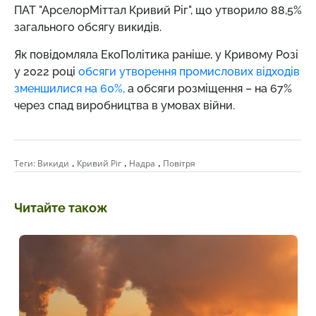
ПАТ "АрселорМіттал Кривий Ріг", що утворило 88,5%
загального обсягу викидів.
Як повідомляла ЕкоПолітика раніше, у Кривому Розі
у 2022 році
обсяги утворення промислових відходів
зменшилися на 60%,
а обсяги розміщення – на 67%
через спад виробництва в умовах війни.
,
,
,
Теги:
Викиди
Кривий Ріг
Надра
Повітря
Читайте також