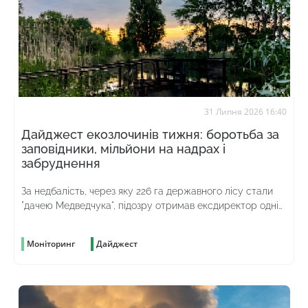
31 Липня 2026 16:40
Дайджест екозлочинів тижня: боротьба за
заповідники, мільйони на надрах і
забруднення
За недбалість, через яку 226 га державного лісу стали
"дачею Медведчука", підозру отримав ексдиректор однієї
з філій "Лісів України"
Моніторинг
Дайджест