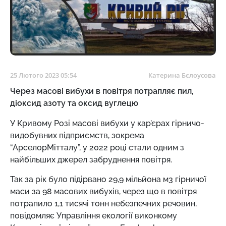
25 Лютого 2023 05:54
Катерина Бєлоусова
Через масові вибухи в повітря потрапляє пил,
діоксид азоту та оксид вуглецю
У Кривому Розі
масові вибухи у кар’єрах гірничо-
видобувних підприємств, зокрема
“АрселорМітталу”, у 2022 році стали одним з
найбільших джерел забруднення повітря.
Так за рік було підірвано 29,9 мільйона м3 гірничої
маси за 98 масових вибухів, через що в повітря
потрапило 1,1 тисячі тонн небезпечних речовин,
повідомляє Управління екології виконкому