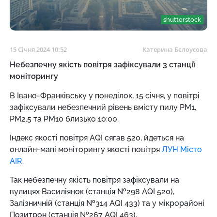
shutterstock
15 Січня 2024 10:52
Катерина Бєлоусова
Небезпечну якість повітря зафіксували 3 станції
моніторингу
В Івано-Франківську у понеділок, 15 січня, у повітрі
зафіксували небезпечний рівень вмісту пилу ​​PM1,
PM2.5 та PM10 близько 10:00.
Індекс якості повітря AQI сягав 520, йдеться на
онлайн-мапі моніторингу якості повітря
ЛУН Місто
AIR
.
Так небезпечну якість повітря зафіксували на
вулицях Василіянок (станція №298 AQI 520),
Залізничній (станція №314 AQI 433) та у мікрорайоні
Позитрон (станція №267 AQI 463).