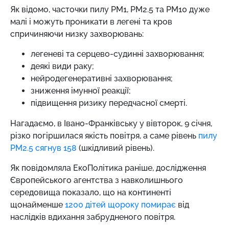
Як відомо, часточки пилу PM1, PM2.5 та PM10 дуже
малі і можуть проникати в легені та кров
спричиняючи низку захворювань:
легеневі та серцево-судинні захворювання;
деякі види раку;
нейродегенеративні захворювання;
зниження імунної реакції;
підвищення ризику передчасної смерті.
Нагадаємо, в Івано-Франківську
у вівторок, 9 січня,
різко погіршилася якість повітря, а саме рівень
пилу
PM2.5 сягнув 158
(шкідливий рівень).
Як повідомляла ЕкоПолітика раніше, дослідження
Європейського агентства з навколишнього
середовища показало, що на континенті
щонайменше
1200 дітей щороку помирає
від
наслідків вдихання забрудненого повітря.