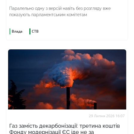
Паралельно одну з версій навіть без розгляду вже
показують парламентським комітетам
Влада
СТВ
29 Липня 2026 16:07
Газ замість декарбонізації: третина коштів
Фонду модернізації ЄС іде не за