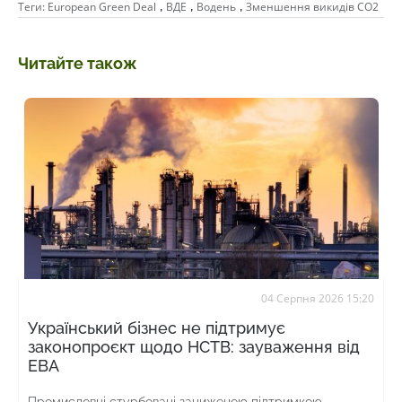
,
,
,
Теги:
European Green Deal
ВДЕ
Водень
Зменшення викидів СО2
Читайте також
04 Серпня 2026 15:20
Український бізнес не підтримує
законопроєкт щодо НСТВ: зауваження від
ЕВА
Промисловці стурбовані заниженою підтримкою