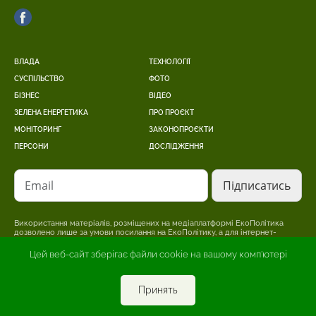
ВЛАДА
ТЕХНОЛОГІЇ
СУСПІЛЬСТВО
ФОТО
БІЗНЕС
ВІДЕО
ЗЕЛЕНА ЕНЕРГЕТИКА
ПРО ПРОЄКТ
МОНІТОРИНГ
ЗАКОНОПРОЄКТИ
ПЕРСОНИ
ДОСЛІДЖЕННЯ
Email
Використання матеріалів, розміщених на медіаплатформі ЕкоПолітика
дозволено лише за умови посилання на ЕкоПолітику, а для інтернет-
видань – розміщення прямого, відкритого для пошукових систем,
гіперпосилання на сторінку, де розміщено оригінальний матеріал.
Цей веб-сайт зберігає файли cookie на вашому комп'ютері
Редакція може не поділяти точки зору, викладену в авторському
матеріалі. Відповідальність за достовірність інформації, опублікованої в
рекламних матеріалах, несе рекламодавець.
Принять