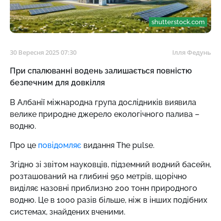
shutterstock.com
30 Вересня 2025 07:30
Ілля Федунь
При спалюванні водень залишається повністю
безпечним для довкілля
В Албанії міжнародна група дослідників виявила
велике природне джерело екологічного палива –
водню.
Про це
повідомляє
видання The pulse.
Згідно зі звітом науковців, підземний водний басейн,
розташований на глибині 950 метрів, щорічно
виділяє назовні приблизно 200 тонн природного
водню. Це в 1000 разів більше, ніж в інших подібних
системах, знайдених вченими.