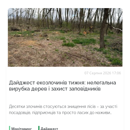
07 Серпня 2026 17:06
Дайджест екозлочинів тижня: нелегальна
вирубка дерев і захист заповідників
Десятки злочинів стосуються знищення лісів – за участі
посадовців, підприємців та просто ласих до наживи
громадян
Моніторинг
Дайджест