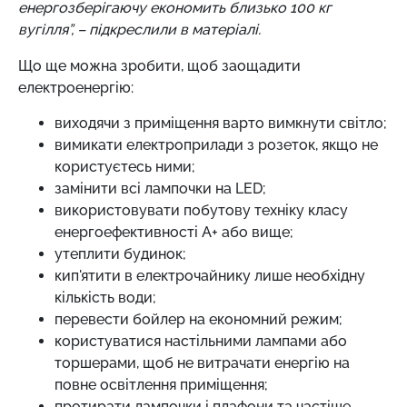
енергозберігаючу економить близько 100 кг
вугілля”, – підкреслили в матеріалі.
Що ще можна зробити, щоб заощадити
електроенергію:
виходячи з приміщення варто вимкнути світло;
вимикати електроприлади з розеток, якщо не
користуєтесь ними;
замінити всі лампочки на LED;
використовувати побутову техніку класу
енергоефективності А+ або вище;
утеплити будинок;
кип'ятити в електрочайнику лише необхідну
кількість води;
перевести бойлер на економний режим;
користуватися настільними лампами або
торшерами, щоб не витрачати енергію на
повне освітлення приміщення;
протирати лампочки і плафони та частіше