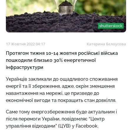
shutterstock
17 Жовтня 2022 04:17
Катерина Бєлоусова
Протягом тижня 10-14 жовтня російські війська
пошкодили близько 30% енергетичної
інфраструктури
Українців закликали до ощадливого споживання
енергії та її збереження, адже, окрім зменшення
навантаження на мережі, це призведе до
економічної вигоди та покращить стан довкілля.
Саме тому енергозбереження буде актуальним і
після перемоги України, повідомляє “Центр
управління відходами” (ЦУВ) у Facebook.