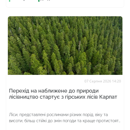
07 Серпня 2026 14:20
Перехід на наближене до природи
лісівництво стартує з гірських лісів Карпат
Ліси, представлені рослинами різних порід, віку та
висоти, більш стійкі до змін погоди та краще протистоять
шкідникам