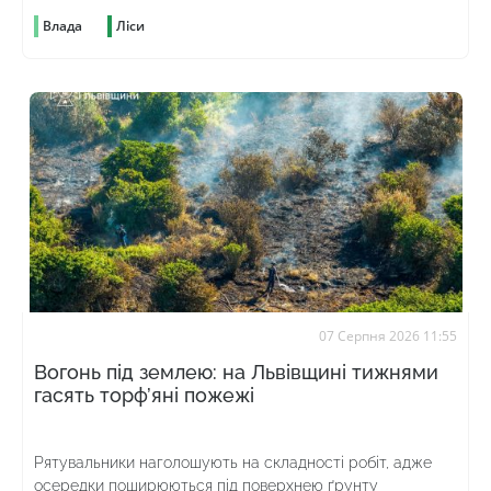
Влада
Ліси
07 Серпня 2026 11:55
Вогонь під землею: на Львівщині тижнями
гасять торф’яні пожежі
Рятувальники наголошують на складності робіт, адже
осередки поширюються під поверхнею ґрунту