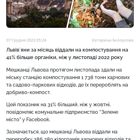
07 Грудня 2023 05:24
Катерина Бєлоусова
Львівʼяни за місяць віддали на компостування на
41% більше органіки, ніж у листопаді 2022 року
Мешканці Львова протягом листопада здали на
міську станцію компостування 1 738 тонн харчових
та садово-паркових відходів, де їх перероблять на
добриво-компост.
Цей показник на 31% більший, ніж у жовтні,
повідомляє комунальне підприємство “Зелене
місто” у Facebook.
Зазначається, що мешканці Львова віддали на
переробку 386 280 кілограмів харчових відходів та