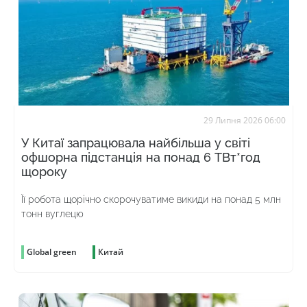
29 Липня 2026 06:00
У Китаї запрацювала найбільша у світі
офшорна підстанція на понад 6 ТВт*год
щороку
Її робота щорічно скорочуватиме викиди на понад 5 млн
тонн вуглецю
Global green
Китай