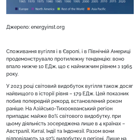
Джерело: energyinst.org
Споживання вугілля і в Європі, і в Північній Америці
продемонструвало протилежну тенденцію: воно
впало нижче 10 ЕДж, що є найнижчим рівнем з 1965
року.
У 2023 році світовий видобуток вугілля також досяг
найвищого в історії рівня – 179 ЕДж. Цей показник
побив попередній рекорд, встановлений роком
раніше. На Азійсько-Тихоокеанський регіон
припадає майже 80% світового видобутку, при
цьому діяльність зосереджена лише в 4 країнах –
Австралії, Китаї, Індії та Індонезії. Разом вони
відповідають за 97% видобутку в регіоні. Лише на