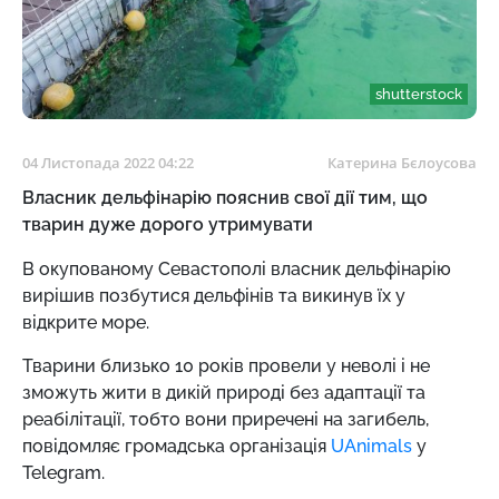
shutterstock
04 Листопада 2022 04:22
Катерина Бєлоусова
Власник дельфінарію пояснив свої дії тим, що
тварин дуже дорого утримувати
В окупованому Севастополі власник дельфінарію
вирішив позбутися дельфінів та викинув їх у
відкрите море.
Тварини близько 10 років провели у неволі і не
зможуть жити в дикій природі без адаптації та
реабілітації, тобто вони приречені на загибель,
повідомляє громадська організація
UAnimals
у
Telegram.