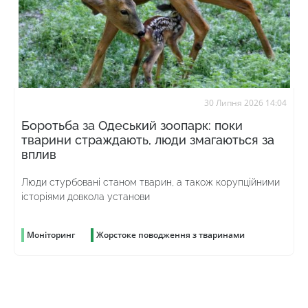
30 Липня 2026 14:04
Боротьба за Одеський зоопарк: поки
тварини страждають, люди змагаються за
вплив
Люди стурбовані станом тварин, а також корупційними
історіями довкола установи
Моніторинг
Жорстоке поводження з тваринами