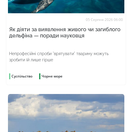
05 Серпня 2026 06:00
Як діяти за виявлення живого чи загиблого
дельфіна — поради науковця
Непрофесійні спроби "врятувати" тварину можуть
зробити їй лише гірше
Суспільство
Чорне море