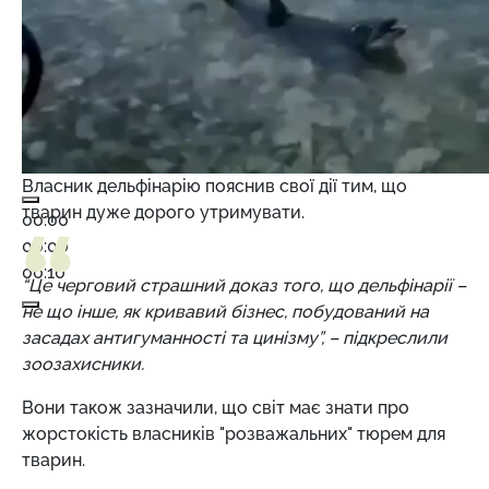
Власник дельфінарію пояснив свої дії тим, що
тварин дуже дорого утримувати.
00:00
00:00
00:10
“Це черговий страшний доказ того, що дельфінарії –
не що інше, як кривавий бізнес, побудований на
засадах антигуманності та цинізму”, – підкреслили
зоозахисники.
Вони також зазначили, що світ має знати про
жорстокість власників "розважальних" тюрем для
тварин.