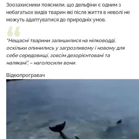
Зоозахисники пояснили, що дельфіни є одним з
небагатьох видів тварин які після життя в неволі не
можуть адаптуватися до природніх умов.
“Нещасні тварини залишилися на мілководді,
оскільки опинились у загрозливому і новому для
себе середовищі, зовсім дезорієнтовані та
налякані”, – наголосили вони.
Відеопрогравач