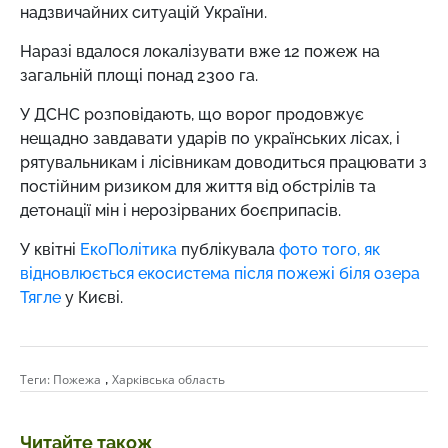
надзвичайних ситуацій України.
Наразі вдалося локалізувати вже 12 пожеж на
загальній площі понад 2300 га.
У ДСНС розповідають, що ворог продовжує
нещадно завдавати ударів по українських лісах, і
рятувальникам і лісівникам доводиться працювати з
постійним ризиком для життя від обстрілів та
детонації мін і нерозірваних боєприпасів.
У квітні
ЕкоПолітика
публікувала
фото того, як
відновлюється екосистема після пожежі біля озера
Тягле
у Києві.
,
Теги:
Пожежа
Харківська область
Читайте також