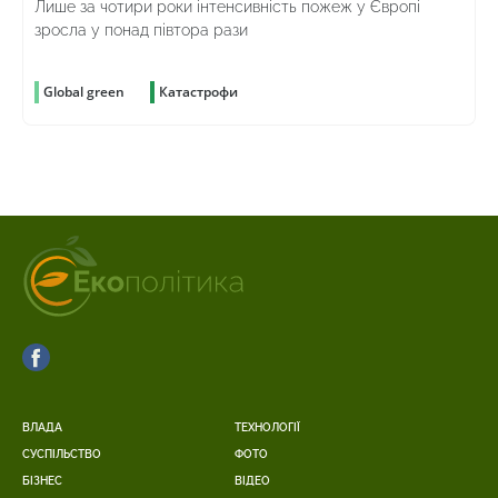
Лише за чотири роки інтенсивність пожеж у Європі
зросла у понад півтора рази
Global green
Катастрофи
ВЛАДА
ТЕХНОЛОГІЇ
СУСПІЛЬСТВО
ФОТО
БІЗНЕС
ВІДЕО