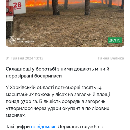
ДСНС
31 Травня 2024 13:13
Ганна Велика
Складнощі у боротьбі з ними додають міни й
нерозірвані боєприпаси
У Харківській області вогнеборці гасять 14
масштабних пожеж у лісах на загальній площі
понад 3700 га. Більшість осередків загорянь
утворилося через удари окупантів по лісових
масивах.
Такі цифри
повідомляє
Державна служба з