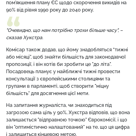
пом'якшення плану ЄС щодо скорочення викидів на
90% від рівня 1990 року до 2040 року.
"Очевидно, що нам потрібно трохи більше часу", –
сказав Хукстра.
Комісар також додав, що йому знадобляться “тижні
або місяці”, щоб знайти більшість для законодавчої
пропозиції, і він хотів би зробити це "до літа".
Посадовець планує у найближчі тижні провести
консультації з європейськими столицями та
групами в парламенті, щоб створити "міцну
більшість" для досягнення цієї мети.
На запитання журналіста, чи знаходиться під
загрозою сама ціль у 90%, Хукстра відповів, що вона
залишається "відправною точкою" Єврокомісії, і що
він "оптимістично налаштований" на те, що ця цифра
і залишиться кінцевою метою.