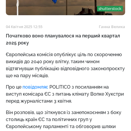
shutterstock
04 Квітня 2025 12:55
Ганна Велика
Початково воно планувалося на перший квартал
2025 року
Європейська комісія опублікує ціль по скороченню
викидів до 2040 року влітку, таким чином
відтягнувши публікацію відповідного законопроєкту
ще на пару місяців.
Про це
повідомляє
POLITICO з посиланням на
виступ комісара ЄС з питань клімату Вопке Хукстри
перед журналістами 3 квітня.
Він розповів, що зіткнувся із занепокоєнням з боку
столиць країн ЄС та політичних груп у
Європейському парламенті та обговорив шляхи