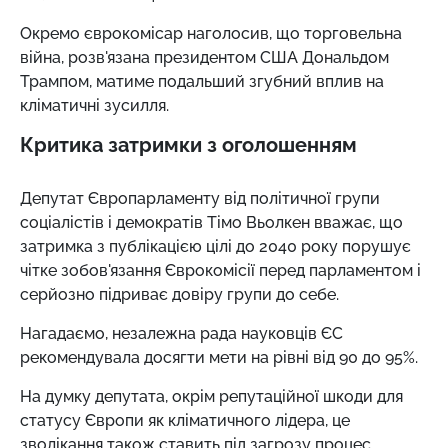
Окремо єврокомісар наголосив, що торговельна
війна, розв'язана президентом США Дональдом
Трампом, матиме подальший згубний вплив на
кліматичні зусилля.
Критика затримки з оголошенням
Депутат Європарламенту від політичної групи
соціалістів і демократів Тімо Вьолкен вважає, що
затримка з публікацією цілі до 2040 року порушує
чітке зобов'язання Єврокомісії перед парламентом і
серйозно підриває довіру групи до себе.
Нагадаємо, незалежна рада науковців ЄС
рекомендувала досягти мети на рівні від 90 до 95%.
На думку депутата, окрім репутаційної шкоди для
статусу Європи як кліматичного лідера, це
зволікання також ставить під загрозу процес