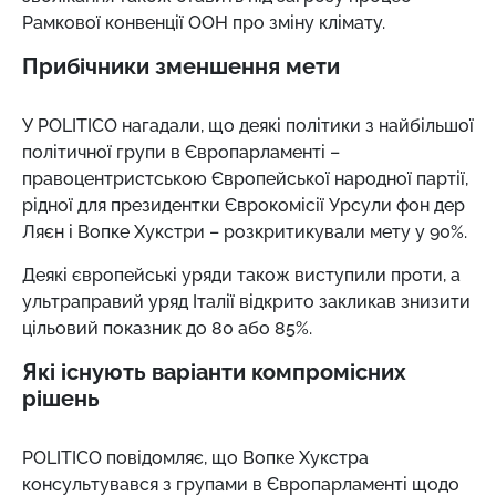
Рамкової конвенції ООН про зміну клімату.
Прибічники зменшення мети
У POLITICO нагадали, що деякі політики з найбільшої
політичної групи в Європарламенті –
правоцентристською Європейської народної партії,
рідної для президентки Єврокомісії Урсули фон дер
Ляєн і Вопке Хукстри – розкритикували мету у 90%.
Деякі європейські уряди також виступили проти, а
ультраправий уряд Італії відкрито закликав знизити
цільовий показник до 80 або 85%.
Які існують варіанти компромісних
рішень
POLITICO повідомляє, що Вопке Хукстра
консультувався з групами в Європарламенті щодо