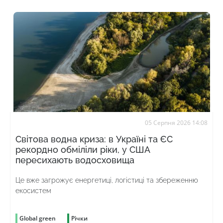
05 Серпня 2026 14:08
Світова водна криза: в Україні та ЄС
рекордно обміліли ріки, у США
пересихають водосховища
Це вже загрожує енергетиці, логістиці та збереженню
екосистем
Global green
Річки