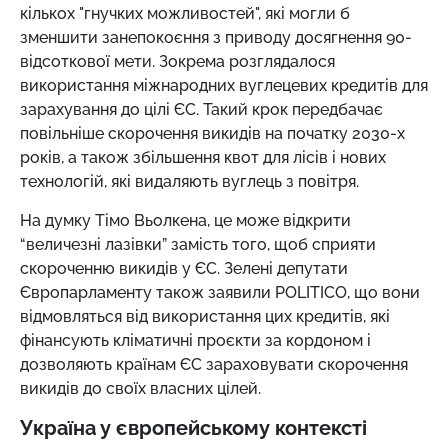
кількох "гнучких можливостей", які могли б
зменшити занепокоєння з приводу досягнення 90-
відсоткової мети. Зокрема розглядалося
використання міжнародних вуглецевих кредитів для
зарахування до цілі ЄС. Такий крок передбачає
повільніше скорочення викидів на початку 2030-х
років, а також збільшення квот для лісів і нових
технологій, які видаляють вуглець з повітря.
На думку Тімо Вьолкена, це може відкрити
“величезні лазівки” замість того, щоб сприяти
скороченню викидів у ЄС. Зелені депутати
Європарламенту також заявили POLITICO, що вони
відмовляться від використання цих кредитів, які
фінансують кліматичні проєкти за кордоном і
дозволяють країнам ЄС зараховувати скорочення
викидів до своїх власних цілей.
Україна у європейському контексті