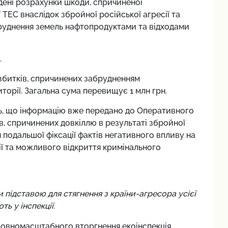
дені розрахунки шкоди, спричиненої
ТЕС внаслідок збройної російської агресії та
бруднення земель нафтопродуктами та відходами
.
збитків, спричинених забрудненням
торії. Загальна сума перевищує 1 млн грн.
ть, що інформацію вже передано до Оперативного
, спричинених довкіллю в результаті збройної
 подальшої фіксації фактів негативного впливу на
ії та можливого відкриття кримінального
підставою для стягнення з країни-агресора усієї
ь у інспекції.
 повномасштабного вторгнення екоінспекція