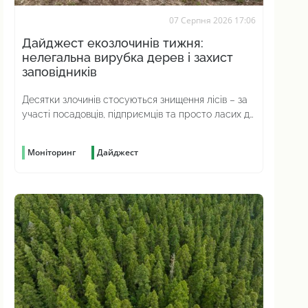
07 Серпня 2026 17:06
Дайджест екозлочинів тижня:
нелегальна вирубка дерев і захист
заповідників
Десятки злочинів стосуються знищення лісів – за
участі посадовців, підприємців та просто ласих до
наживи громадян
Моніторинг
Дайджест