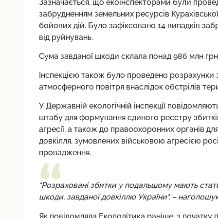
Зазначається, що екоінспекторами були прове
забрудненням земельних ресурсів Курахівської 
бойових дій. Було зафіксовано 14 випадків за
від руйнувань.
Сума завданої шкоди склала понад 986 млн грн
Інспекцією також було проведено розрахунки 
атмосферного повітря внаслідок обстрілів тери
У Державній екологічній інспекції повідомляю
штабу для формування єдиного реєстру збитків
агресії, а також до правоохоронних органів для
довкілля, зумовлених військовою агресією рос
провадження.
"Розраховані збитки у подальшому мають стати 
шкоди, завданої довкіллю України", – наголошуют
Як повідомляла Екополітика раніше, з початку