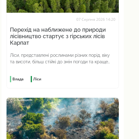
07 Серпня 2026 14:20
Перехід на наближене до природи
лісівництво стартує з гірських лісів
Карпат
Ліси, представлені рослинами різних порід, віку
та висоти, більш стійкі до змін погоди та краще
протистоять шкідникам
Влада
Ліси