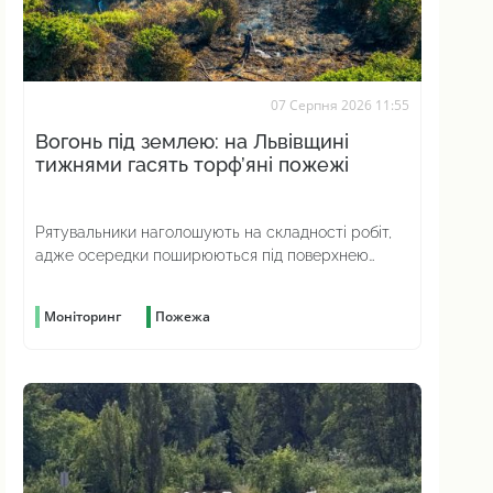
07 Серпня 2026 11:55
Вогонь під землею: на Львівщині
тижнями гасять торф’яні пожежі
Рятувальники наголошують на складності робіт,
адже осередки поширюються під поверхнею
ґрунту
Моніторинг
Пожежа