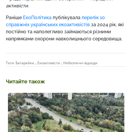
активісти.
Раніше
ЕкоПолітика
публікувала
перелік 10
справжніх українських екоактивістів
за 2024 рік, які
постійно та наполегливо займаються різними
напрямками охорони навколишнього середовища.
,
,
Теги:
Батарейки
Екоактивісти
Небезпечні відходи
Читайте також