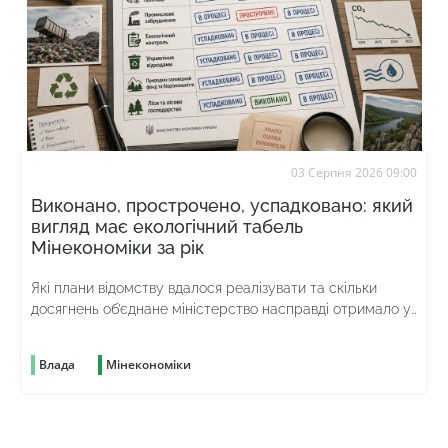
03 Серпня 2026 09:00
Виконано, прострочено, успадковано: який
вигляд має екологічний табель
Мінекономіки за рік
Які плани відомству вдалося реалізувати та скільки
досягнень об’єднане міністерство насправді отримало у
спадок від попереднього
Влада
Мінекономіки