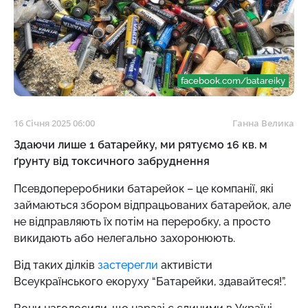
facebook.com/batareiky
16 Січня 2025 06:00
Ганна Велика
Здаючи лише 1 батарейку, ми рятуємо 16 кв. м
ґрунту від токсичного забруднення
Псевдопереробники батарейок – це компанії, які
займаються збором відпрацьованих батарейок, але
не відправляють їх потім на переробку, а просто
викидають або нелегально захоронюють.
Від таких ділків
застерегли
активісти
Всеукраїнського екоруху “Батарейки, здавайтеся!”.