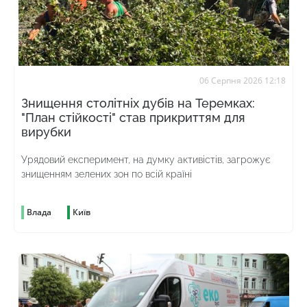
06 Серпня 2026 12:18
Знищення столітніх дубів на Теремках:
"План стійкості" став прикриттям для
вирубки
Урядовий експеримент, на думку активістів, загрожує
знищенням зелених зон по всій країні
Влада
Київ