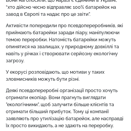
Вони наголосили, що наразі є єдиними в Україні,
“хто дійсно чесно відправляє 100% батарейок на
завод в Європі та надає про це звіти”.
Активісти попередили про псевдопереробників, які
приймають батарейки заради піару, маніпулюючи
темою переробки. Натомість батарейки можуть
опинятися на звалищах, у природному довкіллі та
навіть у річках і створювати серйозну екологічну
загрозу.
У екорусі розповідають, що мотиви у таких
зловмисників можуть бути різні.
Деякі псевдопереробні організації просто хочуть
отримати екопіар. Вони прагнуть виглядати
"екологічними", щоб залучити більше клієнтів та
отримати більший прибуток. Тому ці компанії
заявляють про утилізацію батарейок, але насправді
їх просто викидають, а не здають на переробку.