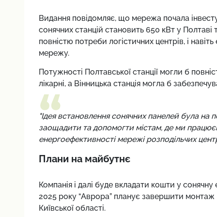
Видання повідомляє, що мережа почала інвесту
сонячних станцій становить 650 кВт у Полтаві 
повністю потреби логістичних центрів, і навіть
мережу.
Потужності Полтавської станції могли б повні
лікарні, а Вінницька станція могла б забезпечув
"Ідея встановлення сонячних панелей була на по
заощадити та допомогти містам, де ми працюєм
енергоефективності мережі розподільчих центр
Плани на майбутнє
Компанія і далі буде вкладати кошти у сонячну 
2025 року “Аврора” планує завершити монтаж п
Київської області.