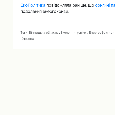
ЕкоПолітика
повідомляла раніше, що
сонячні п
подолання енергокризи.
,
,
Теги:
Вінницька область
Екологічні успіхи
Енергоефективні
,
Україна