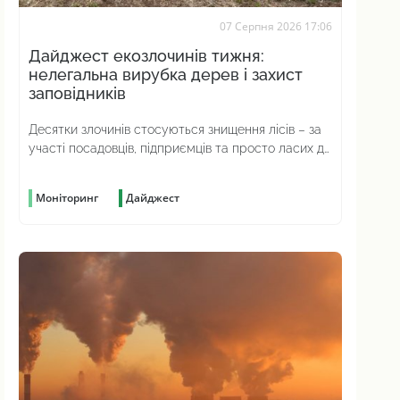
07 Серпня 2026 17:06
Дайджест екозлочинів тижня:
нелегальна вирубка дерев і захист
заповідників
Десятки злочинів стосуються знищення лісів – за
участі посадовців, підприємців та просто ласих до
наживи громадян
Моніторинг
Дайджест