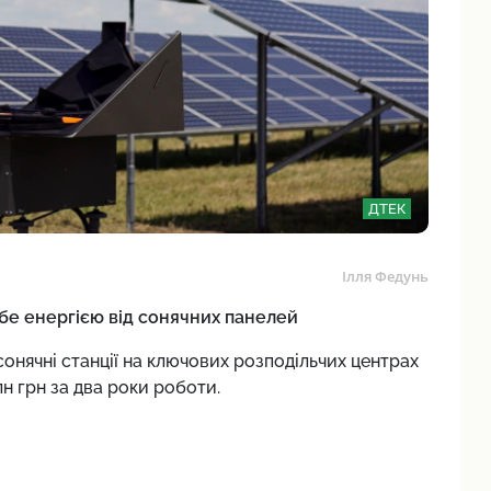
ДТЕК
Ілля Федунь
бе енергією від сонячних панелей
нячні станції на ключових розподільчих центрах
лн грн за два роки роботи.