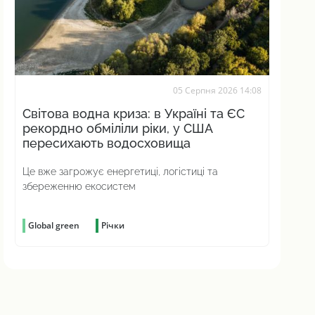
05 Серпня 2026 14:08
Світова водна криза: в Україні та ЄС
рекордно обміліли ріки, у США
пересихають водосховища
Це вже загрожує енергетиці, логістиці та
збереженню екосистем
Global green
Річки