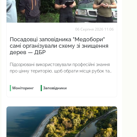
06 Серпня 2026 11:06
Посадовці заповідника "Медобори"
самі організували схему зі знищення
дерев — ДБР
Підозрювані використовували професійні знання
про цінну територію, щоб обрати місця рубок та
приховати злочин
Моніторинг
Заповідники