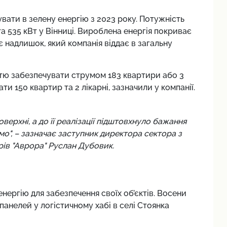
вати в зелену енергію з 2023 року. Потужність
та 535 кВт у Вінниці. Вироблена енергія покриває
 є надлишок, який компанія віддає в загальну
стю забезпечувати струмом 183 квартири або 3
ати 150 квартир та 2 лікарні, зазначили у компанії.
верхні, а до її реалізації підштовхнуло бажання
о", – зазначає заступник директора сектора з
ів "Аврора" Руслан Дубовик.
енергію для забезпечення своїх об’єктів. Восени
анелей у логістичному хабі в селі Стоянка