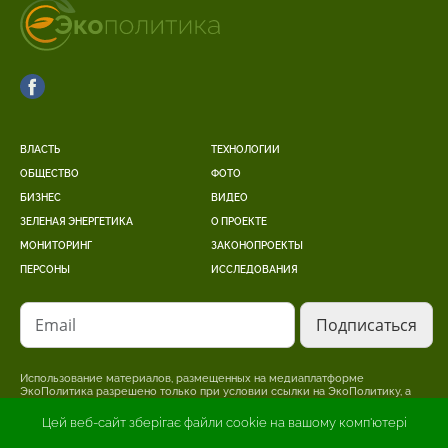
ВЛАСТЬ
ТЕХНОЛОГИИ
ОБЩЕСТВО
ФОТО
БИЗНЕС
ВИДЕО
ЗЕЛЕНАЯ ЭНЕРГЕТИКА
О ПРОЕКТЕ
МОНИТОРИНГ
ЗАКОНОПРОЕКТЫ
ПЕРСОНЫ
ИССЛЕДОВАНИЯ
Email
Использование материалов, размещенных на медиаплатформе
ЭкоПолитика разрешено только при условии ссылки на ЭкоПолитику, а
для интернет-изданий – размещение прямой, открытой для поисковых
систем, гиперссылки на страницу, где размещен оригинальный материал.
Цей веб-сайт зберігає файли cookie на вашому комп'ютері
Редакция может не разделять точку зрения, изложенную в авторском