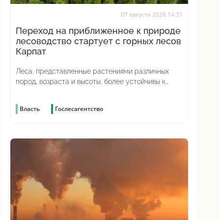
07 августа 2026 14:31
Переход на приближенное к природе
лесоводство стартует с горных лесов
Карпат
Леса, представленные растениями различных
пород, возраста и высоты, более устойчивы к
изменениям погоды и лучше противостоят
вредителям
Власть
Гослесагентство