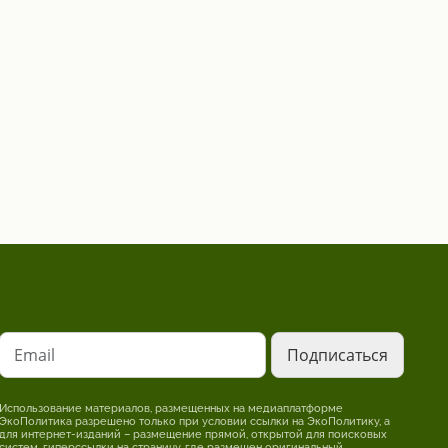
Email
Использование материалов, размещенных на медиаплатформе
ЭкоПолитика разрешено только при условии ссылки на ЭкоПолитику, а
для интернет-изданий – размещение прямой, открытой для поисковых
систем, гиперссылки на страницу, где размещен оригинальный