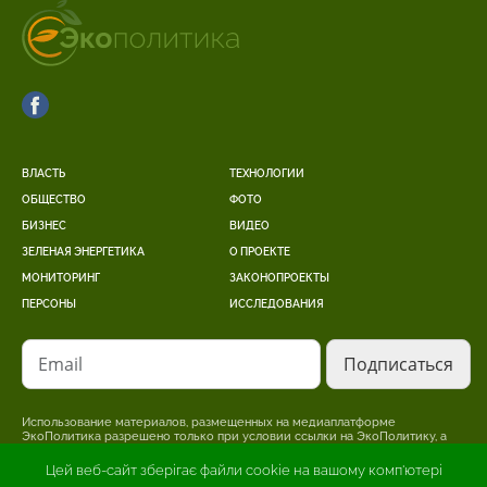
ВЛАСТЬ
ТЕХНОЛОГИИ
ОБЩЕСТВО
ФОТО
БИЗНЕС
ВИДЕО
ЗЕЛЕНАЯ ЭНЕРГЕТИКА
О ПРОЕКТЕ
МОНИТОРИНГ
ЗАКОНОПРОЕКТЫ
ПЕРСОНЫ
ИССЛЕДОВАНИЯ
Email
Использование материалов, размещенных на медиаплатформе
ЭкоПолитика разрешено только при условии ссылки на ЭкоПолитику, а
для интернет-изданий – размещение прямой, открытой для поисковых
систем, гиперссылки на страницу, где размещен оригинальный материал.
Цей веб-сайт зберігає файли cookie на вашому комп'ютері