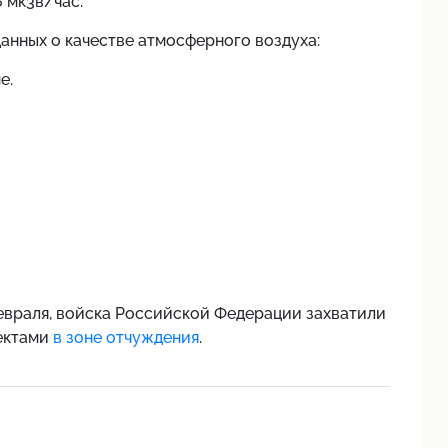
6 мк3в/час.
данных о качестве атмосферного воздуха:
е.
 февраля, войска Российской Федерации захватили
ектами
в зоне отчуждения
.