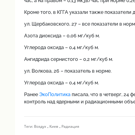
час, а на правом – 0,13 мк3в/час при норме 0,2
Кроме того, в КГГА указали также показатели 
ул. Щербаковского, 27 – все показатели в норм
Азота диоксида – 0,06 мг/куб м.
Углерода оксида – 0,4 мг/куб м.
Ангидрида сернистого – 0,2 мг/куб м.
ул. Волкова, 26 – показатель в норме.
Углерода оксида – 0,4 мг/куб м.
Ранее
ЭкоПолитика
писала, что в четверг, 24
контроль над ядерными и радиационными объ
,
,
Теги:
Воздух
Киев
Радиация