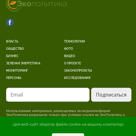
ВЛАСТЬ
ТЕХНОЛОГИИ
ОБЩЕСТВО
ФОТО
БИЗНЕС
ВИДЕО
ЗЕЛЕНАЯ ЭНЕРГЕТИКА
О ПРОЕКТЕ
МОНИТОРИНГ
ЗАКОНОПРОЕКТЫ
ПЕРСОНЫ
ИССЛЕДОВАНИЯ
Email
Использование материалов, размещенных на медиаплатформе
ЭкоПолитика разрешено только при условии ссылки на ЭкоПолитику, а
для интернет-изданий – размещение прямой, открытой для поисковых
систем, гиперссылки на страницу, где размещен оригинальный материал.
Цей веб-сайт зберігає файли cookie на вашому комп'ютері
Редакция может не разделять точку зрения, изложенную в авторском
материале. За достоверность информации, опубликованной в рекламных