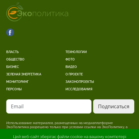
ВЛАСТЬ
ТЕХНОЛОГИИ
ОБЩЕСТВО
ФОТО
БИЗНЕС
ВИДЕО
ЗЕЛЕНАЯ ЭНЕРГЕТИКА
О ПРОЕКТЕ
МОНИТОРИНГ
ЗАКОНОПРОЕКТЫ
ПЕРСОНЫ
ИССЛЕДОВАНИЯ
Email
Использование материалов, размещенных на медиаплатформе
ЭкоПолитика разрешено только при условии ссылки на ЭкоПолитику, а
для интернет-изданий – размещение прямой, открытой для поисковых
систем, гиперссылки на страницу, где размещен оригинальный материал.
Цей веб-сайт зберігає файли cookie на вашому комп'ютері