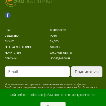
ВЛАСТЬ
ТЕХНОЛОГИИ
ОБЩЕСТВО
ФОТО
БИЗНЕС
ВИДЕО
ЗЕЛЕНАЯ ЭНЕРГЕТИКА
О ПРОЕКТЕ
МОНИТОРИНГ
ЗАКОНОПРОЕКТЫ
ПЕРСОНЫ
ИССЛЕДОВАНИЯ
Email
Использование материалов, размещенных на медиаплатформе
ЭкоПолитика разрешено только при условии ссылки на ЭкоПолитику, а
для интернет-изданий – размещение прямой, открытой для поисковых
систем, гиперссылки на страницу, где размещен оригинальный материал.
Цей веб-сайт зберігає файли cookie на вашому комп'ютері
Редакция может не разделять точку зрения, изложенную в авторском
материале. За достоверность информации, опубликованной в рекламных
материалах, несет ответственность рекламодатель.