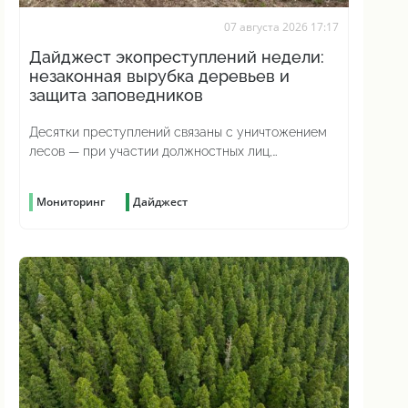
07 августа 2026 17:17
Дайджест экопреступлений недели:
незаконная вырубка деревьев и
защита заповедников
Десятки преступлений связаны с уничтожением
лесов — при участии должностных лиц,
предпринимателей и просто жаждущих наживы
граждан
Мониторинг
Дайджест