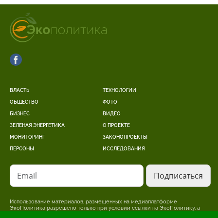
ВЛАСТЬ
ТЕХНОЛОГИИ
ОБЩЕСТВО
ФОТО
БИЗНЕС
ВИДЕО
ЗЕЛЕНАЯ ЭНЕРГЕТИКА
О ПРОЕКТЕ
МОНИТОРИНГ
ЗАКОНОПРОЕКТЫ
ПЕРСОНЫ
ИССЛЕДОВАНИЯ
Email
Использование материалов, размещенных на медиаплатформе
ЭкоПолитика разрешено только при условии ссылки на ЭкоПолитику, а
для интернет-изданий – размещение прямой, открытой для поисковых