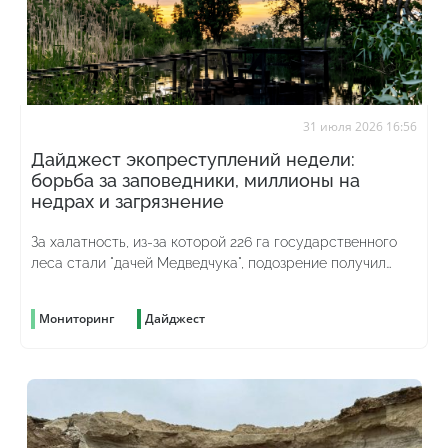
31 июля 2026 16:56
Дайджест экопреступлений недели:
борьба за заповедники, миллионы на
недрах и загрязнение
За халатность, из-за которой 226 га государственного
леса стали "дачей Медведчука", подозрение получил
бывший директор одного из филиалов "Леса Украины"
Мониторинг
Дайджест