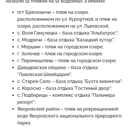
назвали 12 пляжей на 12 водоемах, а именно:
пгт Брюховичи – пляж на озере,
расположенном по ул. Курортной, и пляж на
озере, расположенном на ул. Львовской;
с. Воля Гамулецка – база отдыха "Альбатрос";
с. Модричи – база отдыха "Казацкий хутор";
г. Моршин – пляж на городском озере;
г. Золочев – пляж на городском озере;
г. Перемышляны – пляж на городском озере;
Давыдовская община – база отдыха
"Львовская Швейцария";
с. Старое Село – база отдыха "Бухта викингов";
с. Коросно – база отдыха "Гостиный двор";
с. Подберицы – комплекс отдыха "Пальмира
резорт";
Яворовский район – пляж на рекреационной
воде Яворовского национального природного
парка.