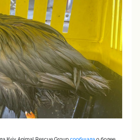
да Kyiv Animal Rescue Group
сообщала
о более