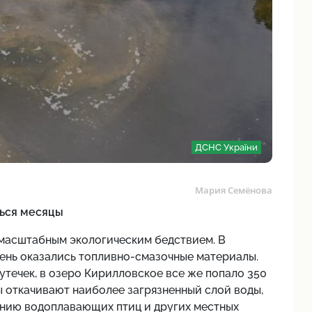
ДСНС України
Мария Семёнова
ться месяцы
 масштабным экологическим бедствием. В
чень оказались топливно-смазочные материалы.
течек, в озеро Кирилловское все же попало 350
ы откачивают наиболее загрязненный слой воды,
ению водоплавающих птиц и других местных