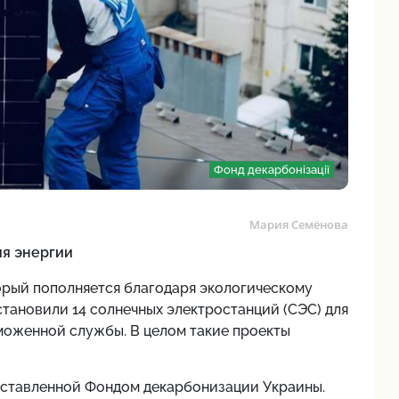
Фонд декарбонізації
Мария Семёнова
я энергии
орый пополняется благодаря экологическому
становили 14 солнечных электростанций (СЭС) для
моженной службы. В целом такие проекты
оставленной Фондом декарбонизации Украины.