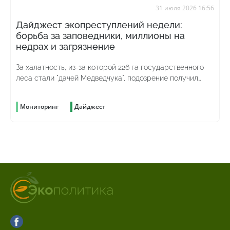
31 июля 2026 16:56
Дайджест экопреступлений недели:
борьба за заповедники, миллионы на
недрах и загрязнение
За халатность, из-за которой 226 га государственного
леса стали "дачей Медведчука", подозрение получил
бывший директор одного из филиалов "Леса Украины"
Мониторинг
Дайджест