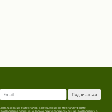
Email
Использование материалов, размещенных на медиаплатформе
ЭкоПолитика разрешено только при условии ссылки на ЭкоПолитику, а