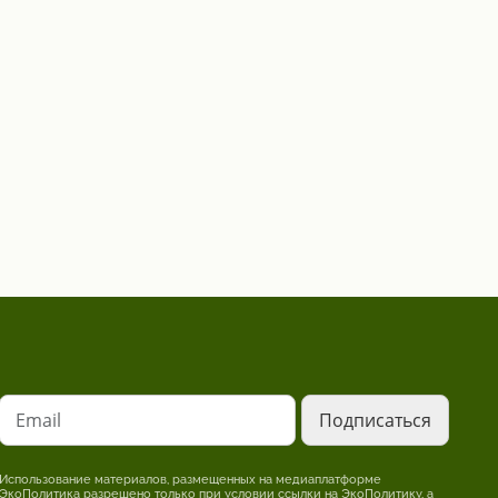
Email
Использование материалов, размещенных на медиаплатформе
ЭкоПолитика разрешено только при условии ссылки на ЭкоПолитику, а