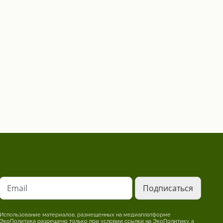
Email
Использование материалов, размещенных на медиаплатформе
ЭкоПолитика разрешено только при условии ссылки на ЭкоПолитику, а