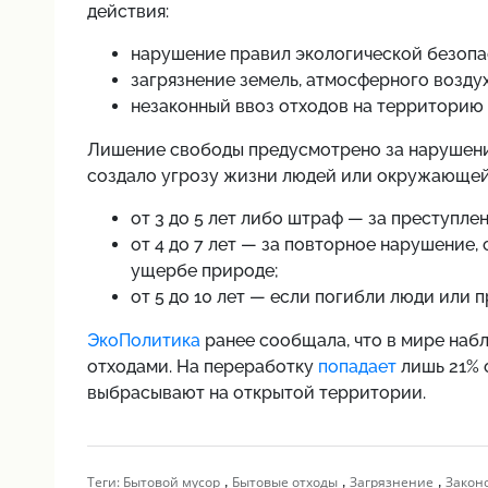
действия:
нарушение правил экологической безопа
загрязнение земель, атмосферного воздух
незаконный ввоз отходов на территорию
Лишение свободы предусмотрено за нарушени
создало угрозу жизни людей или окружающей
от 3 до 5 лет либо штраф — за преступле
от 4 до 7 лет — за повторное нарушение,
ущербе природе;
от 5 до 10 лет — если погибли люди или 
ЭкоПолитика
ранее сообщала, что в мире наб
отходами. На переработку
попадает
лишь 21% 
выбрасывают на открытой территории.
,
,
,
Теги:
Бытовой мусор
Бытовые отходы
Загрязнение
Закон