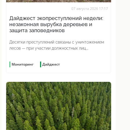
07 августа 2026 17:17
Дайджест экопреступлений недели:
незаконная вырубка деревьев и
защита заповедников
Десятки преступлений связаны с уничтожением
лесов — при участии должностных лиц,
предпринимателей и просто жаждущих наживы
граждан
Мониторинг
Дайджест