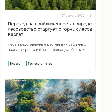
07 августа 2026 14:31
Переход на приближенное к природе
лесоводство стартует с горных лесов
Карпат
Леса, представленные растениями различных
пород, возраста и высоты, более устойчивы к
изменениям погоды и лучше противостоят
вредителям
Власть
Гослесагентство