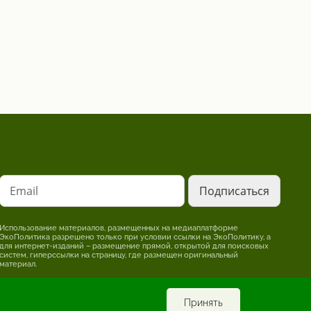
Email
Использование материалов, размещенных на медиаплатформе
ЭкоПолитика разрешено только при условии ссылки на ЭкоПолитику, а
для интернет-изданий – размещение прямой, открытой для поисковых
систем, гиперссылки на страницу, где размещен оригинальный
материал.
Редакция может не разделять точку зрения, изложенную в авторском
материале. За достоверность информации, опубликованной в рекламных
материалах, несет ответственность рекламодатель.
Принять