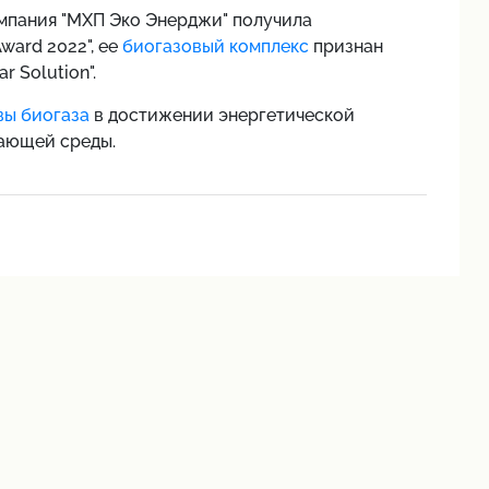
мпания "МХП Эко Энерджи" получила
ward 2022", ее
биогазовый комплекс
признан
r Solution".
вы биогаза
в достижении энергетической
ающей среды.