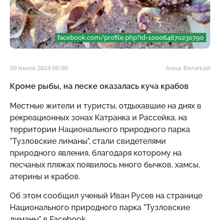
facebook.com/profile.php?id=100064670230790
09 июля 2024 06:00
Анна Великая
Кроме рыбы, на песке оказалась куча крабов
Местные жители и туристы, отдыхавшие на днях в
рекреационных зонах Катранка и Рассейка, на
территории Национального природного парка
"Тузловские лиманы", стали свидетелями
природного явления, благодаря которому на
песчаных пляжах появилось много бычков, хамсы,
атерины и крабов.
Об этом сообщил ученый Иван Русев на странице
Национального природного парка "Тузловские
лиманы" в Facebook.