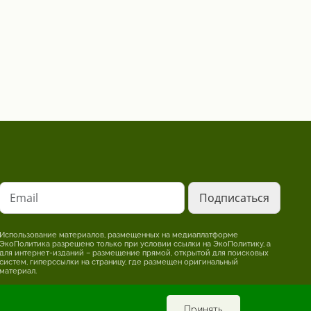
Email
Использование материалов, размещенных на медиаплатформе
ЭкоПолитика разрешено только при условии ссылки на ЭкоПолитику, а
для интернет-изданий – размещение прямой, открытой для поисковых
систем, гиперссылки на страницу, где размещен оригинальный
материал.
Редакция может не разделять точку зрения, изложенную в авторском
материале. За достоверность информации, опубликованной в рекламных
материалах, несет ответственность рекламодатель.
Принять