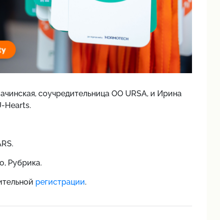
ачинская, соучредительница ОО URSA, и Ирина
-Hearts.
ARS.
, Рубрика.
рительной
регистрации
.