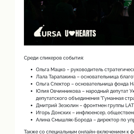
Среди спикеров события:
Ольга Мацко – руководитель стратегичес
Лала Тарапакина – основательница благо
Ольга Спектор – основательница фонда H
Юлия Овчинникова – народный депутат У
депутатского объединения "Гуманная стра
Дмитрий Зезюлин – фронтмен группы LA
Игорь Донских – инфлюенсер, общественн
Алина Смышляк-Борода – директор по уп
Также со специальным онлайн-включением к ф