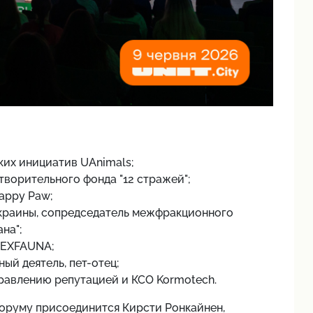
ких инициатив UAnimals;
творительного фонда "12 стражей";
appy Paw;
краины, сопредседатель межфракционного
на";
TEXFAUNA;
ый деятель, пет-отец;
равлению репутацией и КСО Kormotech.
оруму присоединится Кирсти Ронкайнен,