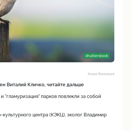
shutterstock
Анна Великая
тен Виталий Кличко, читайте дальше
 и "гламуризация" парков повлекли за собой
-культурного центра (КЭКЦ), эколог Владимир