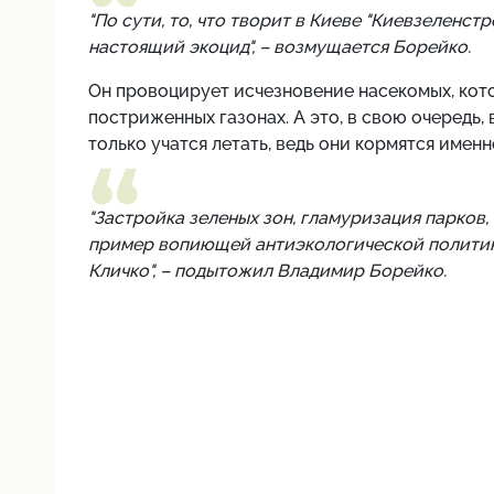
"По сути, то, что творит в Киеве "Киевзеленс
настоящий экоцид", – возмущается Борейко.
Он провоцирует исчезновение насекомых, котор
постриженных газонах. А это, в свою очередь, 
только учатся летать, ведь они кормятся имен
"Застройка зеленых зон, гламуризация парков,
пример вопиющей антиэкологической политики
Кличко", – подытожил Владимир Борейко.