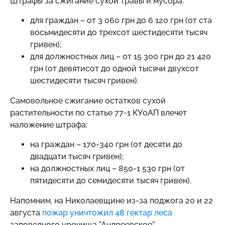
Штрафы за сжигание сухой травы и мусора:
для
граждан – от 3 060 грн до 6 120 грн (от ста
восьмидесяти до трехсот шестидесяти тысяч
гривен);
для должностных лиц – от 15 300 грн до 21 420
грн (от девятисот до одной тысячи двухсот
шестидесяти тысяч гривен).
Самовольное сжигание остатков сухой
растительности по статье 77-1 КУоАП влечет
наложение штрафа:
на граждан – 170-340 грн (от десяти до
двадцати тысяч гривен);
на должностных лиц – 850-1 530 грн (от
пятидесяти до семидесяти тысяч гривен).
Напомним,
на Николаевщине из-за поджога 20 и 22
августа
пожар уничтожил 48 гектар леса
заповедного урочища "Андреевское”.