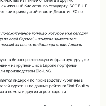
олностью из птичьего помета и других
 сжиженный биометан по стандарту ISCC EU. В
ует критериям устойчивости Директив ЕС по
 положительное топливо, которое уже сегодня
 по всей Европе", – отметил заместитель
твенный за развитие биоэнергетики, Адомас
руют в биоэнергетическую инфраструктуру уже
 одним из крупнейших в Европе портфелей
или производством Bio-LNG.
ляется лидером по производству курятины в
елей курятины по данным рейтинга WattPoultry.
его помета и других агроотходов и