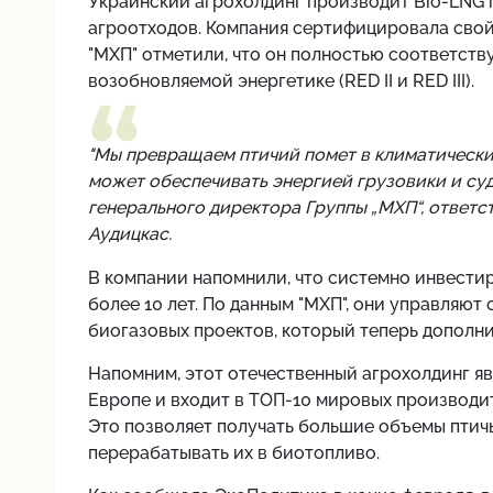
Украинский агрохолдинг производит Bio-LNG п
агроотходов. Компания сертифицировала свой
"МХП" отметили, что он полностью соответств
возобновляемой энергетике (RED II и RED III).
"Мы превращаем птичий помет в климатически
может обеспечивать энергией грузовики и суда
генерального директора Группы „МХП“, ответс
Аудицкас.
В компании напомнили, что системно инвести
более 10 лет. По данным "МХП", они управляют
биогазовых проектов, который теперь дополн
Напомним, этот отечественный агрохолдинг яв
Европе и входит в ТОП-10 мировых производит
Это позволяет получать большие объемы птичь
перерабатывать их в биотопливо.