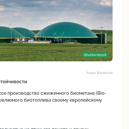
Shutterstock
Анна Великая
стойчивости
кое производство сжиженного биометана (Bio-
новляемого биотоплива своему европейскому