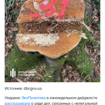
Источник: dbr.gov.ua
Недавно
ЭкоПолитика
в еженедельном дайджесте
рассказывала
о ряде дел, связанных с нелегальной