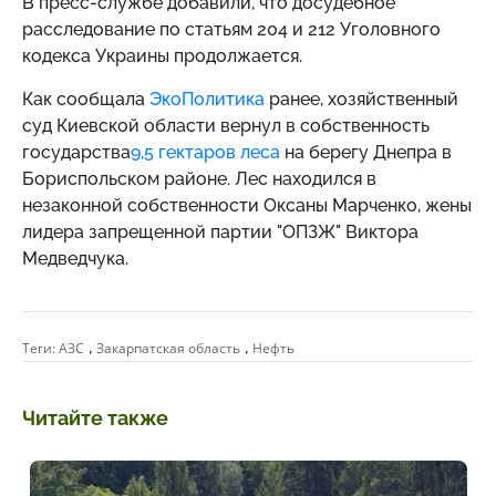
В пресс-службе добавили, что досудебное
расследование по статьям 204 и 212 Уголовного
кодекса Украины продолжается.
Как сообщала
ЭкоПолитика
ранее,
хозяйственный
суд Киевской области вернул в собственность
государства
9,5 гектаров леса
на берегу Днепра в
Бориспольском районе. Лес находился в
незаконной собственности Оксаны Марченко, жены
лидера запрещенной партии "ОПЗЖ" Виктора
Медведчука.
,
,
Теги:
АЗС
Закарпатская область
Нефть
Читайте также