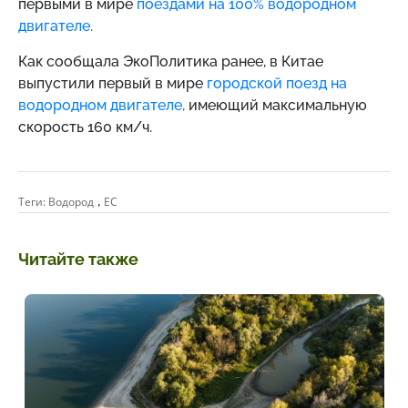
первыми в мире
поездами на 100% водородном
двигателе.
Как сообщала ЭкоПолитика ранее,
в Китае
выпустили первый в мире
городской поезд на
водородном двигателе,
имеющий максимальную
скорость 160 км/ч.
,
Теги:
Водород
ЕС
Читайте также