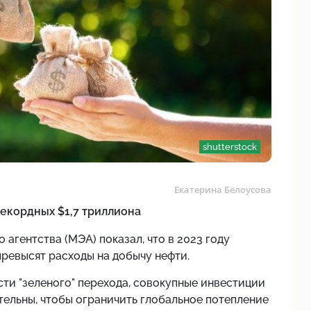
shutterstock
Екатерина Белоусова
рекордных $1,7 триллиона
о агентства
(МЭА) показал, что в 2023 году
ревысят расходы на добычу нефти.
сти "зеленого" перехода, совокупные инвестиции
тельны, чтобы ограничить глобальное потепление