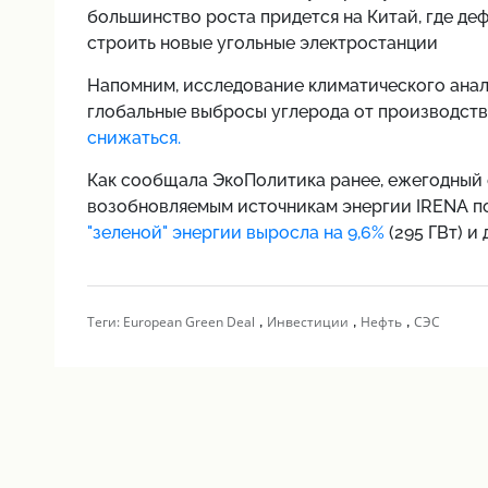
большинство роста придется на Китай, где де
строить
новые
угольные электростанции
Напомним,
исследование климатического анал
глобальные выбросы углерода от производства
снижаться.
Как сообщала ЭкоПолитика ранее,
ежегодный 
возобновляемым источникам энергии IRENA пок
"зеленой" энергии выросла на 9,6%
(295 ГВт) и
,
,
,
Теги:
European Green Deal
Инвестиции
Нефть
СЭС