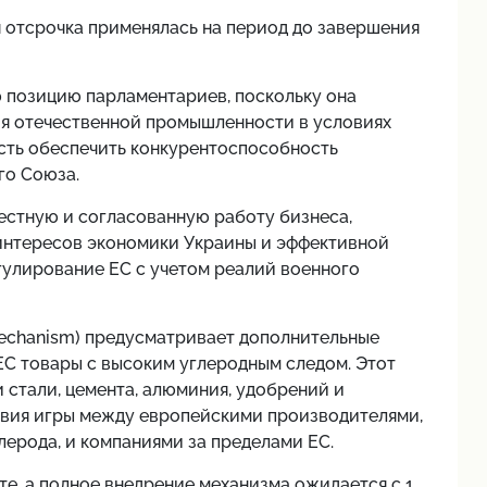
ая отсрочка применялась на период до завершения
 позицию парламентариев, поскольку она
я отечественной промышленности в условиях
сть обеспечить конкурентоспособность
го Союза.
стную и согласованную работу бизнеса,
интересов экономики Украины и эффективной
гулирование ЕС с учетом реалий военного
echanism) предусматривает дополнительные
ЕС товары с высоким углеродным следом. Этот
 стали, цемента, алюминия, удобрений и
овия игры между европейскими производителями,
лерода, и компаниями за пределами ЕС.
е, а полное внедрение механизма ожидается с 1