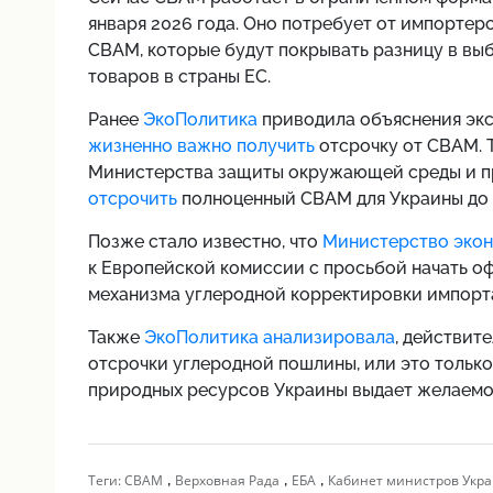
января 2026 года. Оно потребует от импорте
CBAM, которые будут покрывать разницу в выб
товаров в страны ЕС.
Ранее
ЭкоПолитика
приводила объяснения эк
жизненно важно получить
отсрочку от CBAM. 
Министерства защиты окружающей среды и п
отсрочить
полноценный CBAM для Украины до 
Позже стало известно, что
Министерство экон
к Европейской комиссии с просьбой начать о
механизма углеродной корректировки импорта
Также
ЭкоПолитика анализировала
, действит
отсрочки углеродной пошлины, или это толь
природных ресурсов Украины выдает желаемое
,
,
,
Теги:
CBAM
Верховная Рада
ЕБА
Кабинет министров Укр