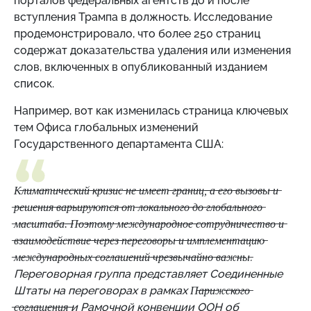
порталов федеральных агентств до и после
вступления Трампа в должность. Исследование
продемонстрировало, что более 250 страниц
содержат доказательства удаления или изменения
слов, включенных в опубликованный изданием
список.
Например, вот как изменилась страница ключевых
тем Офиса глобальных изменений
Государственного департамента США:
К̶л̶и̶м̶а̶т̶и̶ч̶е̶с̶к̶и̶й̶ ̶к̶р̶и̶з̶и̶с̶ ̶н̶е̶ ̶и̶м̶е̶е̶т̶ ̶г̶р̶а̶н̶и̶ц̶,̶ ̶а̶ ̶е̶г̶о̶ ̶в̶ы̶з̶о̶в̶ы̶ ̶и̶
̶р̶е̶ш̶е̶н̶и̶я̶ ̶в̶а̶р̶ь̶и̶р̶у̶ю̶т̶с̶я̶ ̶о̶т̶ ̶л̶о̶к̶а̶л̶ь̶н̶о̶г̶о̶ ̶д̶о̶ ̶г̶л̶о̶б̶а̶л̶ь̶н̶о̶г̶о̶
̶м̶а̶с̶ш̶т̶а̶б̶а̶.̶ ̶П̶о̶э̶т̶о̶м̶у̶ ̶м̶е̶ж̶д̶у̶н̶а̶р̶о̶д̶н̶о̶е̶ ̶с̶о̶т̶р̶у̶д̶н̶и̶ч̶е̶с̶т̶в̶о̶ ̶и̶
̶в̶з̶а̶и̶м̶о̶д̶е̶й̶с̶т̶в̶и̶е̶ ̶ч̶е̶р̶е̶з̶ ̶п̶е̶р̶е̶г̶о̶в̶о̶р̶ы̶ ̶и̶ ̶и̶м̶п̶л̶е̶м̶е̶н̶т̶а̶ц̶и̶ю̶
̶м̶е̶ж̶д̶у̶н̶а̶р̶о̶д̶н̶ы̶х̶ ̶с̶о̶г̶л̶а̶ш̶е̶н̶и̶й̶ ̶ч̶р̶е̶з̶в̶ы̶ч̶а̶й̶н̶о̶ ̶в̶а̶ж̶н̶ы̶.
Переговорная группа представляет Соединенные
Штаты на переговорах в рамках П̶а̶р̶и̶ж̶с̶к̶о̶г̶о̶
̶с̶о̶г̶л̶а̶ш̶е̶н̶и̶я̶ ̶и Рамочной конвенции ООН об