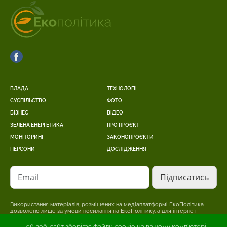
ВЛАДА
ТЕХНОЛОГІЇ
СУСПІЛЬСТВО
ФОТО
БІЗНЕС
ВІДЕО
ЗЕЛЕНА ЕНЕРГЕТИКА
ПРО ПРОЄКТ
МОНІТОРИНГ
ЗАКОНОПРОЄКТИ
ПЕРСОНИ
ДОСЛІДЖЕННЯ
Email
Використання матеріалів, розміщених на медіаплатформі ЕкоПолітика
дозволено лише за умови посилання на ЕкоПолітику, а для інтернет-
видань – розміщення прямого, відкритого для пошукових систем,
гіперпосилання на сторінку, де розміщено оригінальний матеріал.
Цей веб-сайт зберігає файли cookie на вашому комп'ютері