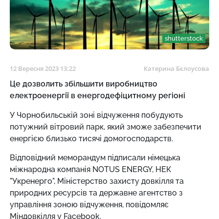
shutterstock
12 Вересня 2023 13:22
Катерина Бєлоусова
Це дозволить збільшити виробництво
електроенергії в енергодефіцитному регіоні
У
Чорнобильській зоні відчуження побудують
потужний вітровий парк, який зможе забезпечити
енергією близько тисячі домогосподарств.
Відповідний меморандум підписали німецька
міжнародна компанія NOTUS ENERGY, НЕК
"Укренерго", Міністерство захисту довкілля та
природних ресурсів та державне агентство з
управління зоною відчуження, повідомляє
Міндовкілля у Facebook.