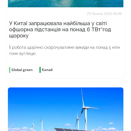
29 Липня 2026 06:00
У Китаї запрацювала найбільша у світі
офшорна підстанція на понад 6 ТВт*год
щороку
Її робота щорічно скорочуватиме викиди на понад 5 млн
тонн вуглецю
Global green
Китай