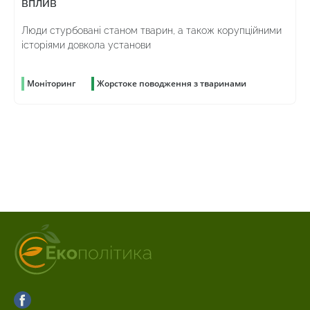
вплив
Люди стурбовані станом тварин, а також корупційними
історіями довкола установи
Моніторинг
Жорстоке поводження з тваринами