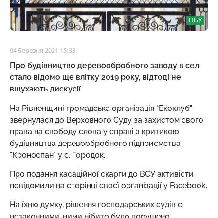
НБУ
04 Березня 2021 15:33
Про будівництво деревообробного заводу в селі
стало відомо ще влітку 2019 року, відтоді не
вщухають дискусії
На Рівненщині громадська організація "Екоклуб"
звернулася до Верховного Суду за захистом свого
права на свободу слова у справі з критикою
будівництва деревообробного підприємства
"Кроноспан" у с. Городок.
Про подання касаційної скарги до ВСУ активісти
повідомили на сторінці своєї організації у Facebook.
На їхню думку, рішення господарських судів є
незаконними, ними нібито було порушено