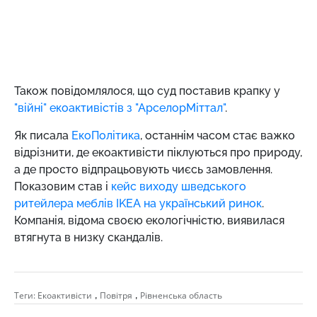
Також повідомлялося, що суд поставив крапку у
"війні" екоактивістів з "АрселорМіттал"
.
Як писала
ЕкоПолітика
, останнім часом стає важко
відрізнити, де екоактивісти піклуються про природу,
а де просто відпрацьовують чиєсь замовлення.
Показовим став і
кейс виходу шведського
ритейлера меблів IKEA на український ринок
.
Компанія, відома своєю екологічністю, виявилася
втягнута в низку скандалів.
,
,
Теги:
Екоактивісти
Повітря
Рівненська область