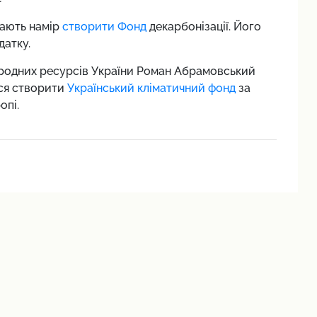
мають намір
створити Фонд
декарбонізації. Його
датку.
риродних ресурсів України Роман Абрамовський
ся створити
Український кліматичний фонд
за
опі.