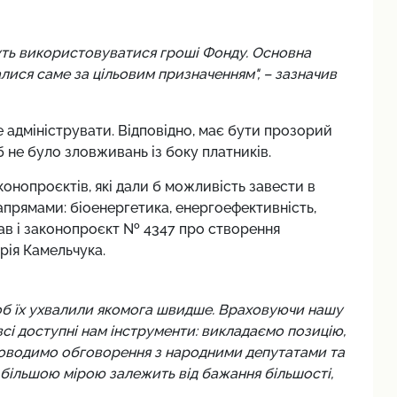
уть використовуватися гроші Фонду. Основна
лися саме за цільовим призначенням", – зазначив
уде адмініструвати. Відповідно, має бути прозорий
б не було зловживань із боку платників.
онопроєктів, які дали б можливість завести в
напрямами: біоенергетика, енергоефективність,
в і законопроєкт № 4347 про створення
рія Камельчука.
щоб їх ухвалили якомога швидше. Враховуючи нашу
всі доступні нам інструменти: викладаємо позицію,
роводимо обговорення з народними депутатами та
 більшою мірою залежить від бажання більшості,
.