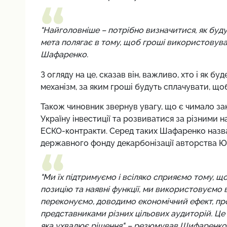
"Найголовніше – потрібно визначитися, як буд
мета полягає в тому, щоб гроші використовува
Шафаренко.
З огляду на це, сказав він, важливо, хто і як б
механізм, за яким гроші будуть сплачувати, що
Також чиновник звернув увагу, що є чимало зак
Україну інвестиції та розвиватися за різними 
ЕСКО-контракти. Серед таких Шафаренко назва
державного фонду декарбонізації авторства Ю
"Ми їх підтримуємо і всіляко сприяємо тому, 
позицію та наявні функції, ми використовуємо 
переконуємо, доводимо економічний ефект, п
представниками різних цільових аудиторій. Це
яка ухвалює рішення", – резюмував Шифаренко