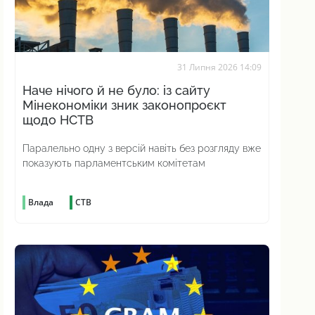
31 Липня 2026 14:09
Наче нічого й не було: із сайту
Мінекономіки зник законопроєкт
щодо НСТВ
Паралельно одну з версій навіть без розгляду вже
показують парламентським комітетам
Влада
СТВ