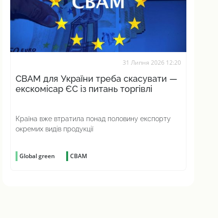
31 Липня 2026 12:20
CBAM для України треба скасувати —
екскомісар ЄС із питань торгівлі
Країна вже втратила понад половину експорту
окремих видів продукції
Global green
CBAM