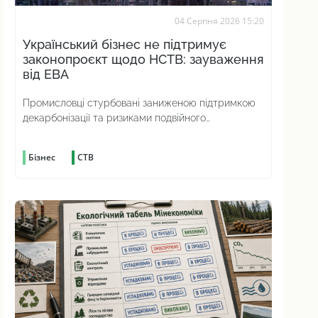
04 Серпня 2026 15:20
Український бізнес не підтримує
законопроєкт щодо НСТВ: зауваження
від ЕВА
Промисловці стурбовані заниженою підтримкою
декарбонізації та ризиками подвійного
вуглецевого оподаткування
Бізнес
СТВ