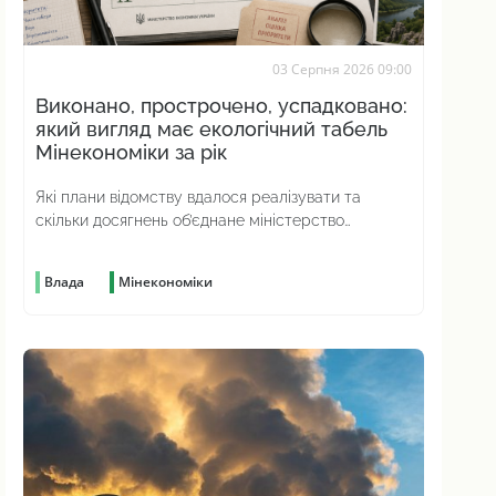
03 Серпня 2026 09:00
Виконано, прострочено, успадковано:
який вигляд має екологічний табель
Мінекономіки за рік
Які плани відомству вдалося реалізувати та
скільки досягнень об’єднане міністерство
насправді отримало у спадок від попереднього
Влада
Мінекономіки