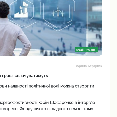
shutterstock
Зоряна Бердник
м гроші сплачуватимуть
мови наявності політичної волі можна створити
нергоефективності Юрій Шафаренко в інтерв'ю
створенні Фонду нічого складного немає, тому