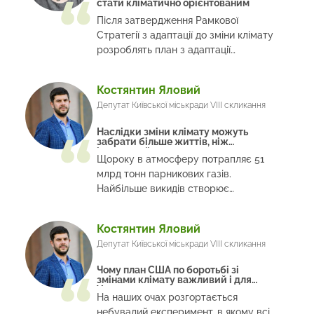
стати кліматично орієнтованим
Після затвердження Рамкової
Стратегії з адаптації до зміни клімату
розроблять план з адаптації
сільського господарства
Костянтин Яловий
Депутат Київської міськради VIII скликання
Наслідки зміни клімату можуть
забрати більше життів, ніж
іспанський грип
Щороку в атмосферу потрапляє 51
млрд тонн парникових газів.
Найбільше викидів створює
промисловість — 31%
Костянтин Яловий
Депутат Київської міськради VIII скликання
Чому план США по боротьбі зі
змінами клімату важливий і для
України
На наших очах розгортається
небувалий експеримент, в якому всі