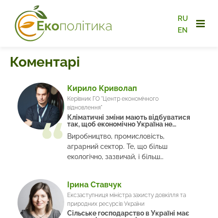
RU
EN
Коментарі
Кирило Криволап
Керівник ГО "Центр економічного
відновлення"
Кліматичні зміни мають відбуватися
так, щоб економічно Україна не
страждала
Виробництво, промисловість,
аграрний сектор. Те, що більш
екологічно, зазвичай, і більш
економічно
Ірина Ставчук
Ексзаступниця міністра захисту довкілля та
природних ресурсів України
Сільське господарство в Україні має