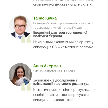
сили великої держави спрямують на
боротьбу з кліматичними змінами
Тарас Качка
Віце-прем'єр-міністр з питань європейської
та євроатлантичної інтеграції України
Екологічні фактори торговельної
політики України
Найбільший економічний пріоритет у
співпраці з ЄС – кліматична політика
Анна Акерман
Членкиня правління ГО "Екодія"
10 висновків досліджень з
кліматології та сталого розвитку
2020 року
Кліматичні моделі підтверджують, що
необхідно активніше скорочувати
викиди парникових газів