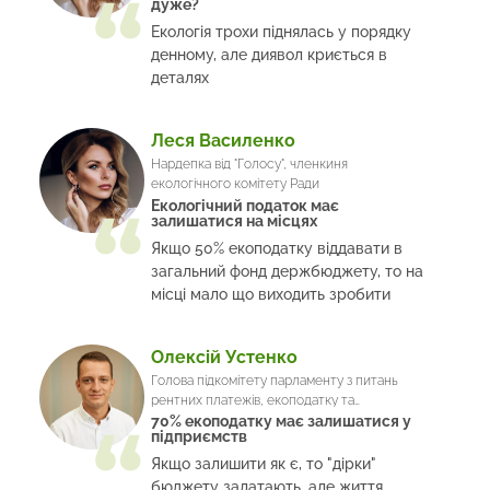
дуже?
та природокористування
Екологія трохи піднялась у порядку
денному, але диявол криється в
деталях
Леся Василенко
Нардепка від "Голосу", членкиня
екологічного комітету Ради
Екологічний податок має
залишатися на місцях
Якщо 50% екоподатку віддавати в
загальний фонд держбюджету, то на
місці мало що виходить зробити
Олексій Устенко
Голова підкомітету парламенту з питань
рентних платежів, екоподатку та
оподаткування АПК
70% екоподатку має залишатися у
підприємств
Якщо залишити як є, то "дірки"
бюджету залатають, але життя