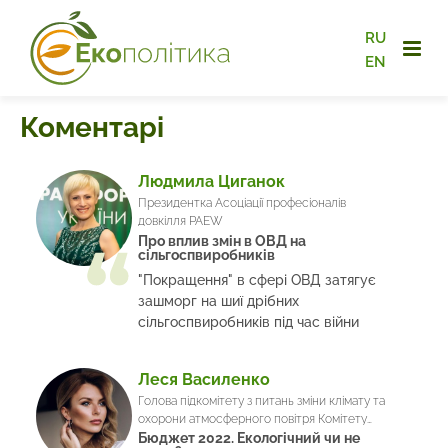
RU
EN
Коментарі
Людмила Циганок
Президентка Асоціації професіоналів
довкілля PAEW
Про вплив змін в ОВД на
сільгоспвиробників
"Покращення" в сфері ОВД затягує
зашморг на шиї дрібних
сільгоспвиробників під час війни
Леся Василенко
Голова підкомітету з питань зміни клімату та
охорони атмосферного повітря Комітету
Верховної Ради з питань екологічної політики
Бюджет 2022. Екологічний чи не